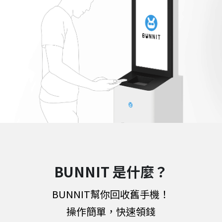
聯繫我們
momo舊換新現金加碼活動
2024亞灣新創大南方
OPPO、Vivo開放回收
發芽計畫
滿千贈百登錄活動
公益計畫
舊換新回收加碼券
跳跳碼
手機醫生認證加碼
BUNNIT 是什麼？
BUNNIT幫你回收舊手機！
操作簡單，快速領錢