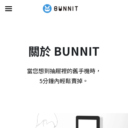
首頁
關於BUNNIT
資安白皮書
關於 BUNNIT
回收型號
當您想到抽屜裡的舊手機時，
服務據點
5分鐘內輕鬆賣掉。
常見問題
活動消息
公益活動
爸氣回收月抽獎
FUN一夏抽獎
BUN學計畫