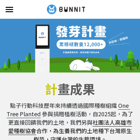
首頁
關於BUNNIT
資安白皮書
回收型號
服務據點
計
畫成果
常見問題
點子行動科技歷年來持續透過國際種樹組織 
One 
活動消息
Tree Planted
 參與捐贈植樹活動，自2025起，為了
更直接回饋我們的土地，我們另與
社團法人高雄市
公益活動
爸氣回收月抽獎
愛種樹協會
合作，為生養我們的土地種下台灣原生
FUN一夏抽獎
BUN學計畫
樹苗，守護台灣的生態環境。