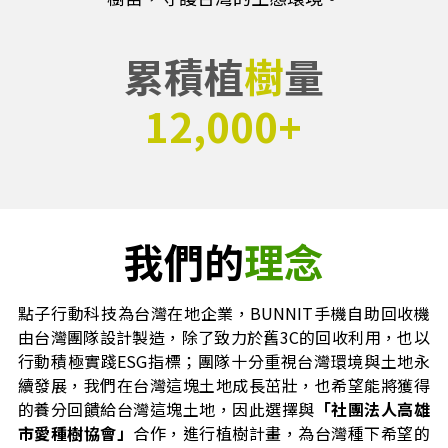
聯繫我們
momo舊換新現金加碼活動
2024亞灣新創大南方
累積植
樹
量
OPPO、Vivo開放回收
發芽計畫
12,000+
滿千贈百登錄活動
公益計畫
舊換新回收加碼券
跳跳碼
我們的
理念
手機醫生認證加碼
點子行動科技為台灣在地企業
，
BUNNIT手機自助回收機
由台灣團隊設計製造，除了致力於舊3C的回收利用，也以
行動積極實踐ESG指標；團隊十分
重視台灣環境與土地永
續發展，
我們在台灣這塊土地成長茁壯，也希望能將獲得
的養分回饋給台灣這塊土地，因此選擇與
「社團法人高雄
市愛種樹協會」
合作
，進行植樹計畫
，為台灣種下希望的