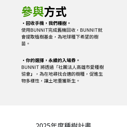
參與
方式
・回收手機，我們種樹。
使用BUNNIT完成舊機回收，BUNNIT就
會提取植樹基金，為地球種下希望的樹
苗。
・你的選擇，永續的入場券。
BUNNIT 將透過「社團法人高雄市愛種樹
協會
」
，為在地尋找合適的樹種，促進生
物多樣性，讓土地重獲新生。
2025年度種樹計畫